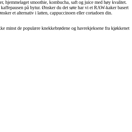
rkner, hjemmelaget smoothie, kombucha, saft og juice med høy kvalitet.
ler kaffepausen på bytur. Ønsker du det søte har vi et RAW-kaker basert
ker et alternativ i latten, cappuccinoen eller cortadoen din.
og ikke minst de populære knekkebrødene og havrekjeksene fra kjøkkenet