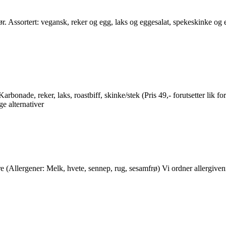
 Assortert: vegansk, reker og egg, laks og eggesalat, spekeskinke og e
onade, reker, laks, roastbiff, skinke/stek (Pris 49,- forutsetter lik for
ge alternativer
e (Allergener: Melk, hvete, sennep, rug, sesamfrø) Vi ordner allergivenn