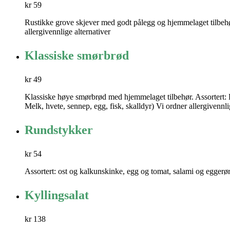
kr 59
Rustikke grove skjever med godt pålegg og hjemmelaget tilbehør.
allergivennlige alternativer
Klassiske smørbrød
kr 49
Klassiske høye smørbrød med hjemmelaget tilbehør. Assortert: Karb
Melk, hvete, sennep, egg, fisk, skalldyr) Vi ordner allergivennli
Rundstykker
kr 54
Assortert: ost og kalkunskinke, egg og tomat, salami og eggerør
Kyllingsalat
kr 138