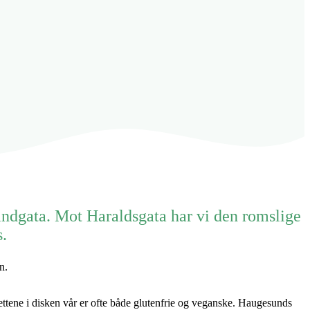
andgata. Mot Haraldsgata har vi den romslige
s.
n.
ttene i disken vår er ofte både glutenfrie og veganske. Haugesunds