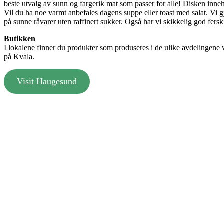
beste utvalg av sunn og fargerik mat som passer for alle! Disken inneh
Vil du ha noe varmt anbefales dagens suppe eller toast med salat. Vi gj
på sunne råvarer uten raffinert sukker. Også har vi skikkelig god fer
Butikken
I lokalene finner du produkter som produseres i de ulike avdelingene 
på Kvala.
Visit Haugesund