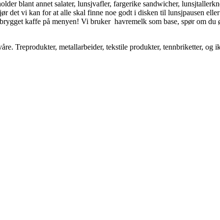
older blant annet salater, lunsjvafler, fargerike sandwicher, lunsjtalle
ør det vi kan for at alle skal finne noe godt i disken til lunsjpausen el
skbrygget kaffe på menyen! Vi bruker havremelk som base, spør om du øns
våre. Treprodukter, metallarbeider, tekstile produkter, tennbriketter, 