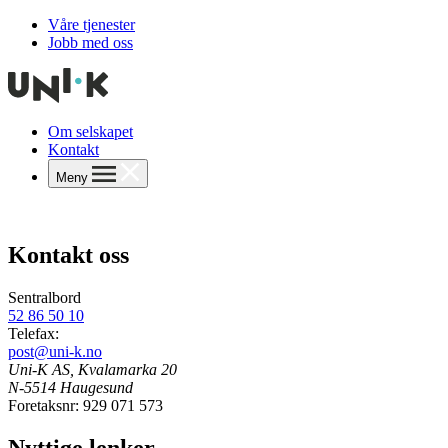
Våre tjenester
Jobb med oss
Om selskapet
Kontakt
Meny
Kontakt oss
Sentralbord
52 86 50 10
Telefax:
post@uni-k.no
Uni-K AS, Kvalamarka 20
N-5514 Haugesund
Foretaksnr: 929 071 573
Nyttige lenker